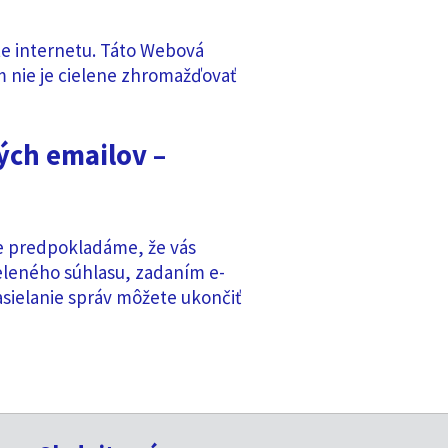
te internetu. Táto Webová
om nie je cielene zhromažďovať
ých emailov –
ne predpokladáme, že vás
eleného súhlasu, zadaním e-
asielanie správ môžete ukončiť