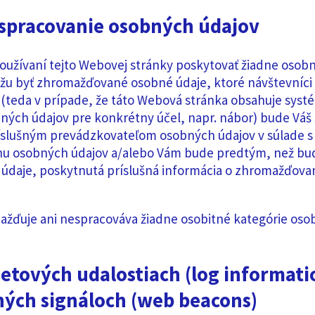
spracovanie osobných údajov
oužívaní tejto Webovej stránky poskytovať žiadne osob
ôžu byť zhromažďované osobné údaje, ktoré návštevníc
 (teda v prípade, že táto Webová stránka obsahuje systé
ných údajov pre konkrétny účel, napr. nábor) bude Váš
íslušným prevádzkovateľom osobných údajov v súlade s
anu osobných údajov a/alebo Vám bude predtým, než b
údaje, poskytnutá príslušná informácia o zhromažďova
žďuje ani nespracováva žiadne osobitné kategórie osob
etových udalostiach (log informatio
ých signáloch (web beacons)