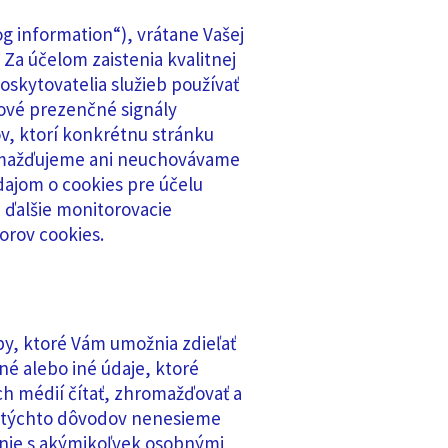
g information“), vrátane Vašej
 Za účelom zaistenia kvalitnej
oskytovatelia služieb používať
bové prezenčné signály
, ktorí konkrétnu stránku
hromažďujeme ani neuchovávame
ajom o cookies pre účelu
a ďalšie monitorovacie
orov cookies.
by, ktoré Vám umožnia zdieľať
né alebo iné údaje, ktoré
ych médií čítať, zhromažďovať a
 Z týchto dôvodov nenesieme
anie s akýmikoľvek osobnými