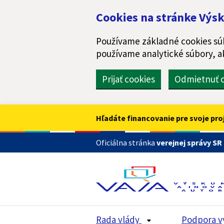
Preskočiť na hlavný obsah
Cookies na stránke Výsk
Používame základné cookies súb
používame analytické súbory, a
Prijať cookies
Odmietnuť c
Hľadáte financovanie pre svoje pro
Oficiálna stránka
verejnej správy SR
Rada vlády
Podpora v