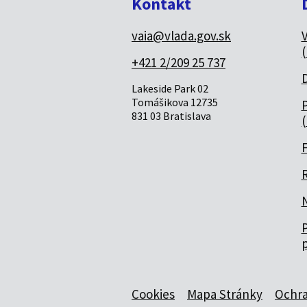
Kontakt
vaia@vlada.gov.sk
(
+421 2/209 25 737
Lakeside Park 02
Tomášikova 12735
P
831 03 Bratislava
(
R
P
Cookies
Mapa Stránky
Ochra