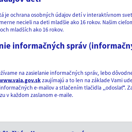
tá je ochrana osobných údajov detí v interaktívnom sve
ámerne necieli na deti mladšie ako 16 rokov. Našim cieľ
coch mladších ako 16 rokov.
anie informačných správ (informačn
užívame na zasielanie informačných správ, lebo dôvod
www.vaia.gov.sk
zaujímajú a to len na základe Vami ud
 informačných e-mailov a stlačením tlačidla „odoslať“. Z
zu v každom zaslanom e-maile.