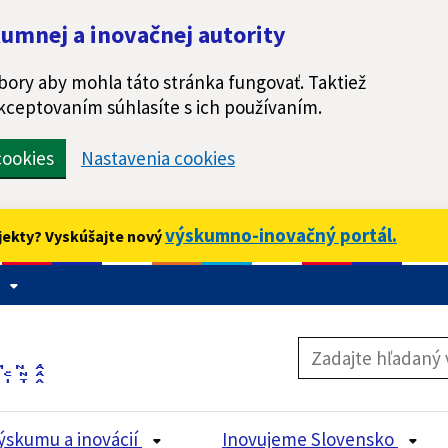
umnej a inovačnej autority
ory aby mohla táto stránka fungovať. Taktiež
kceptovaním súhlasíte s ich používaním.
ookies
Nastavenia cookies
výskumno-inovačný portál.
jekty? Vyskúšajte nový
ýskumu a inovácií
Inovujeme Slovensko