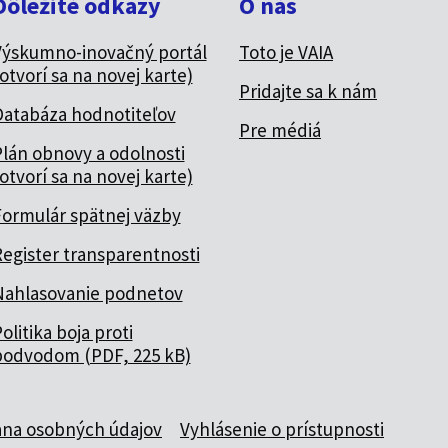
Dôležité odkazy
O nás
Výskumno-inovačný portál
Toto je VAIA
otvorí sa na novej karte)
Pridajte sa k nám
Databáza hodnotiteľov
Pre médiá
lán obnovy a odolnosti
otvorí sa na novej karte)
Formulár spätnej väzby
egister transparentnosti
Nahlasovanie podnetov
olitika boja proti
podvodom (PDF, 225 kB)
na osobných údajov
Vyhlásenie o prístupnosti