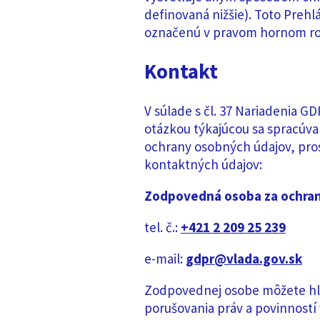
definovaná nižšie). Toto Preh
označenú v pravom hornom rohu
Kontakt
V súlade s čl. 37 Nariadenia G
otázkou týkajúcou sa spracúva
ochrany osobných údajov, pro
kontaktných údajov:
Zodpovedná osoba za ochran
tel. č.:
+421 2 209 25 239
e-mail:
gdpr@vlada.gov.sk
Zodpovednej osobe môžete hlá
porušovania práv a povinností