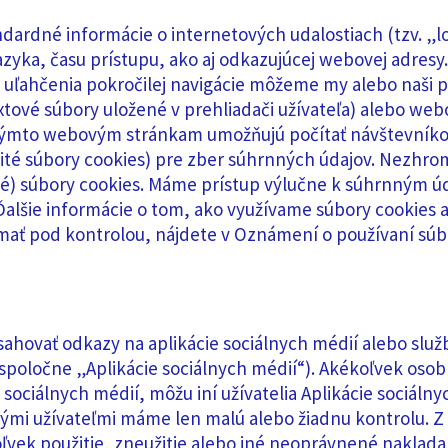
dardné informácie o internetových udalostiach (tzv. „lo
jazyka, času prístupu, ako aj odkazujúcej webovej adresy.
 uľahčenia pokročilej navigácie môžeme my alebo naši p
extové súbory uložené v prehliadači užívateľa) alebo we
 týmto webovým stránkam umožňujú počítať návštevníkov
určité súbory cookies) pre zber súhrnných údajov. Nez
é) súbory cookies. Máme prístup výlučne k súhrnným úd
Ďalšie informácie o tom, ako využívame súbory cookies 
mať pod kontrolou, nájdete v Oznámení o používaní súb
hovať odkazy na aplikácie sociálnych médií alebo služ
spoločne „Aplikácie sociálnych médií“). Akékoľvek osob
 sociálnych médií, môžu iní užívatelia Aplikácie sociáln
nými užívateľmi máme len malú alebo žiadnu kontrolu.
ľvek použitie, zneužitie alebo iné neoprávnené naklad