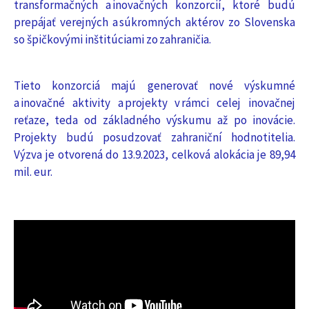
transformačných a inovačných konzorcií, ktoré budú
prepájať verejných a súkromných aktérov zo Slovenska
so špičkovými inštitúciami zo zahraničia.
Tieto konzorciá majú generovať nové výskumné
a inovačné aktivity a projekty v rámci celej inovačnej
reťaze, teda od základného výskumu až po inovácie.
Projekty budú posudzovať zahraniční hodnotitelia.
Výzva je otvorená do 13.9.2023, celková alokácia je 89,94
mil. eur.