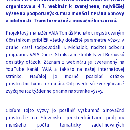
organizovala 4.7. webinár k zverejnenej najväčšej
výzve na podporu výskumu a inovácií z Plánu obnovy
a odolnosti: Transformačné a inovačné konzorciá.
Projektový manažér VAIA Tomáš Michalek registrovaným
účastníkom priblížil všetky dôležité parametre výzvy. V
druhej časti zodpovedali T. Michalek, riaditeľ odboru
programov VAIA Daniel Straka a metodik Pavol Borovský
desiatky otázok. Záznam z webináru je zverejnený na
YouTube kanáli VAIA a takisto na našej internetovej
stránke. Naďalej je možné posielať otázky
prostredníctvom formulára. Odpovede sú zverejňované
zvyčajne raz týždenne priamo na stránke výzvy.
Cieľom tejto výzvy je posilniť výskumné a inovačné
prostredie na Slovensku prostredníctvom podpory
menšieho počtu tematicky zadefinovaných