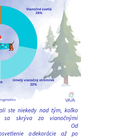
ali ste niekedy nad tým, koľko
sa skrýva za vianočnými
?
Od
vetlenie
a
dekorácie
až po