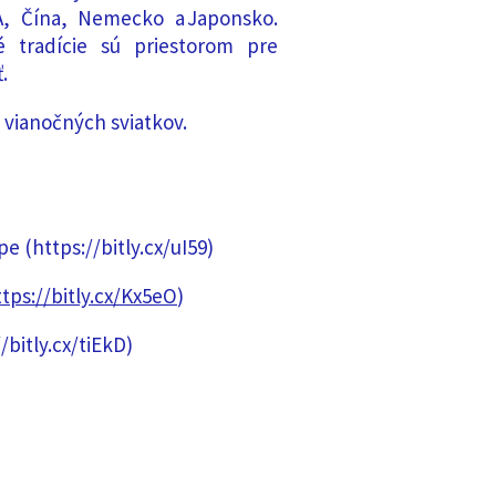
A, Čína, Nemecko a Japonsko.
é tradície sú priestorom pre
.
 vianočných sviatkov.
e (https://bitly.cx/uI59)
tps://bitly.cx/Kx5eO
)
/bitly.cx/tiEkD)