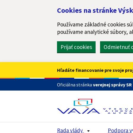
Preskočiť na hlavný obsah
Cookies na stránke Výsk
Používame základné cookies súb
používame analytické súbory, a
Prijať cookies
Odmietnuť c
Hľadáte financovanie pre svoje pro
Oficiálna stránka
verejnej správy SR
Rada vlády
Podpora v