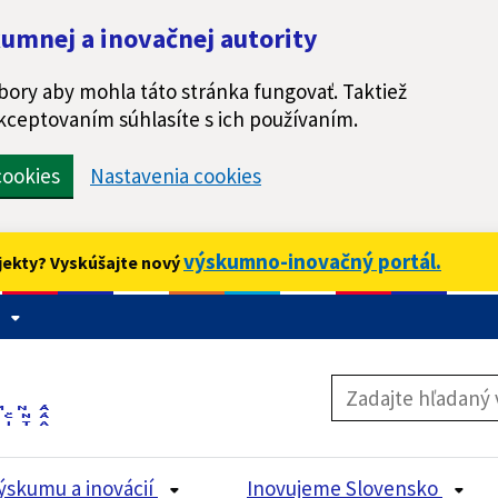
umnej a inovačnej autority
ory aby mohla táto stránka fungovať. Taktiež
kceptovaním súhlasíte s ich používaním.
ookies
Nastavenia cookies
výskumno-inovačný portál.
jekty? Vyskúšajte nový
ýskumu a inovácií
Inovujeme Slovensko