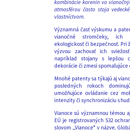
kombinácie
koren
ín
vo vianočný
atmosférou často stoja vedeck
vlastníctvom.
Významná časť výskumu a patent
vianočné stromčeky, ich te
ekologickosť či bezpečnosť. Pri
výzvou zachovať ich sviežosť
napríklad stojany s lepšou ci
dekorácie či zmesi spomaľujúce o
Mnohé patenty sa týkajú aj viano
posledných rokoch dominujú
umožňujúce ovládanie cez mobi
intenzity či synchronizáciu s hu
Vianoce sú významnou témou aj 
EÚ je registrovaných 532 ochra
slovom „Vianoce“ v názve. Glob