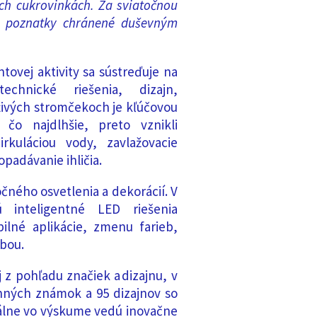
ch cukrovinkách
.
Z
a sviatočnou
é poznatky chránené duševným
ovej aktivity sa sústreďuje na
chnické riešenia, dizajn,
 živých stromčekoch je kľúčovou
 čo najdlhšie, preto vznikli
rkuláciou vody, zavlažovacie
padávanie ihličia.
čného osvetlenia a dekorácií. V
 inteligentné LED riešenia
lné aplikácie, zmenu farieb,
dbou.
z pohľadu značiek a dizajnu, v
nných známok a 95 dizajnov so
álne vo výskume vedú inovačne