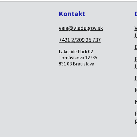
Kontakt
vaia@vlada.gov.sk
(
+421 2/209 25 737
Lakeside Park 02
Tomášikova 12735
P
831 03 Bratislava
(
R
P