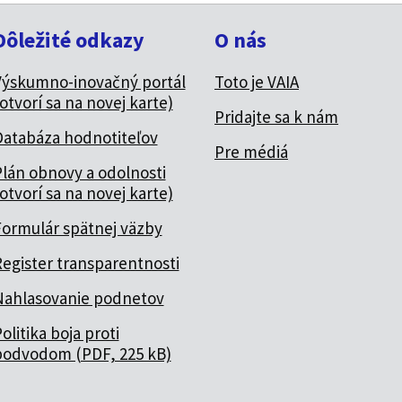
Dôležité odkazy
O nás
Výskumno-inovačný portál
Toto je VAIA
otvorí sa na novej karte)
Pridajte sa k nám
Databáza hodnotiteľov
Pre médiá
lán obnovy a odolnosti
otvorí sa na novej karte)
Formulár spätnej väzby
egister transparentnosti
Nahlasovanie podnetov
olitika boja proti
podvodom (PDF, 225 kB)