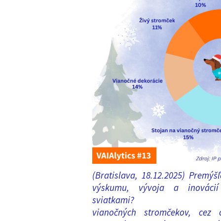
(Bratislava, 18.12.2025)
Premýšľ
výskumu
, vývoja a inovácií
sviatkami
vianočných
stromček
ov
,
cez
os